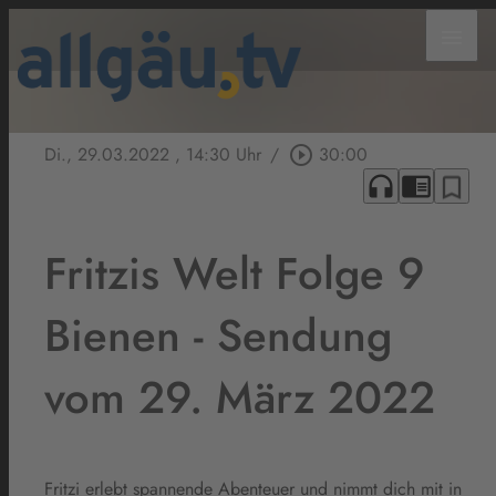
menu
Di., 29.03.2022
, 14:30 Uhr
/
play_circle_outline
30:00
headphones
chrome_reader_mode
bookmark_border
Fritzis Welt Folge 9
Bienen - Sendung
vom 29. März 2022
Fritzi erlebt spannende Abenteuer und nimmt dich mit in