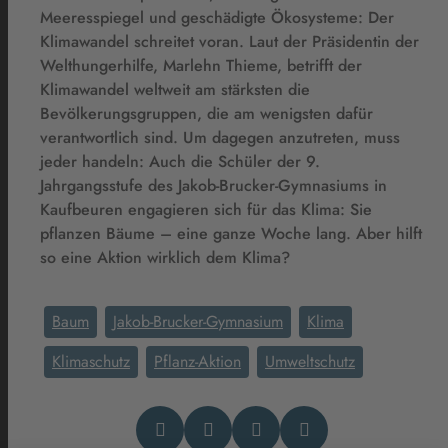
Meeresspiegel und geschädigte Ökosysteme: Der
Klimawandel schreitet voran. Laut der Präsidentin der
Welthungerhilfe, Marlehn Thieme, betrifft der
Klimawandel weltweit am stärksten die
Bevölkerungsgruppen, die am wenigsten dafür
verantwortlich sind. Um dagegen anzutreten, muss
jeder handeln: Auch die Schüler der 9.
Jahrgangsstufe des Jakob-Brucker-Gymnasiums in
Kaufbeuren engagieren sich für das Klima: Sie
pflanzen Bäume – eine ganze Woche lang. Aber hilft
so eine Aktion wirklich dem Klima?
Baum
Jakob-Brucker-Gymnasium
Klima
Klimaschutz
Pflanz-Aktion
Umweltschutz