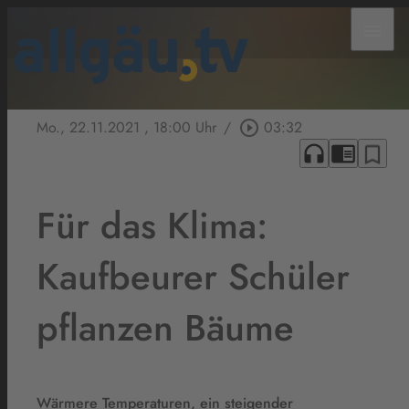
menu
Mo., 22.11.2021
, 18:00 Uhr
/
play_circle_outline
03:32
headphones
chrome_reader_mode
bookmark_border
Für das Klima:
Kaufbeurer Schüler
pflanzen Bäume
Wärmere Temperaturen, ein steigender