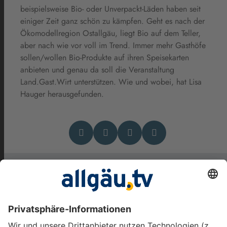
beispielsweise Bio- oder Unverpackt-Läden haben seit
einiger Zeit ganz schön zu kämpfen. Geht es nach der
Ökomodellregion Ostallgäu, liegt Bio auf dem Teller,
aber nach wie vor voll im Trend. Immer mehr Gasthöfe
sollen/wollen Bio-Produkte auf ihren Speisekarten
anbieten und genau da soll die Veranstaltung
Land.Gast.Wirt unterstützen. Wie und wobei, hat Lisa
Hauger herausgefunden.
Das könnte Dich auch
interessieren