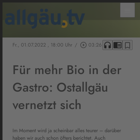
menu
headphones
chrome_reader_mode
bookmark_border
Fr., 01.07.2022
, 18:00 Uhr
/
play_circle_outline
03:26
Für mehr Bio in der
Gastro: Ostallgäu
vernetzt sich
Im Moment wird ja scheinbar alles teurer – darüber
haben wir auch schon öfters berichtet. Auch