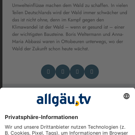
Umwelteinflüsse machen dem Wald zu schaffen. In vielen
Teilen Deutschlands wird der Wald immer schwächer und
das ist nicht ohne, denn im Kampf gegen den
Klimawandel ist der Wald – wenn er gesund ist – einer
der wichtigsten Bausteine. Boris Weltermann und Anna-
Maria Abbassi waren in Ottobeuren unterwegs, wo der
Wald der Zukunft schon heute wächst.
Das könnte Dich auch
interessieren