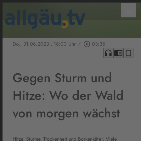
menu
Do., 31.08.2023
, 18:00 Uhr
/
play_circle_outline
03:38
headphones
chrome_reader_mode
bookmark_border
Gegen Sturm und
Hitze: Wo der Wald
von morgen wächst
Hitze, Stürme, Trockenheit und Borkenkäfer. Viele