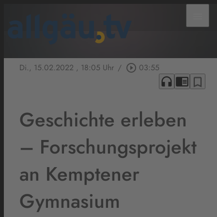
menu
Di., 15.02.2022
, 18:05 Uhr
/
play_circle_outline
03:55
headphones
chrome_reader_mode
bookmark_border
Geschichte erleben
– Forschungsprojekt
an Kemptener
Gymnasium