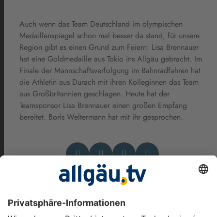
Auch wenn das Team Deutschland im olympischen
Medaillenspiegel schon mal besser da stand, für unsere
Region gibt es einen Grund zum Feiern: Lisa Brennauer
hat eine Goldmedaille aus Tokio ins Allgäu gebracht. Im
Finale der Mannschaftsverfolgung im Bahnradfahren hat
die Athletin aus Durach mit ihren Kolleginnen das Team
aus Großbritannien geschlagen. Heute hat der
Teamsponsor Lisa Brennauer einen großen Empfang
bereitet. Boris Weltermann hat mit ihr gesprochen.
Das könnte Dich auch