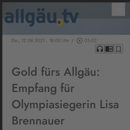
menu
Do., 12.08.2021
, 18:00 Uhr
/
play_circle_outline
05:02
headphones
chrome_reader_mode
bookmark_border
Gold fürs Allgäu:
Empfang für
Olympiasiegerin Lisa
Brennauer