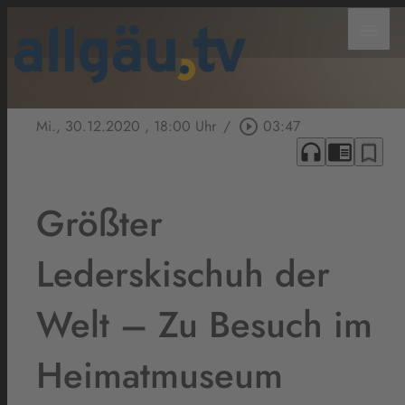
menu
Mi., 30.12.2020
, 18:00 Uhr
/
play_circle_outline
03:47
headphones
chrome_reader_mode
bookmark_border
Größter
Lederskischuh der
Welt – Zu Besuch im
Heimatmuseum