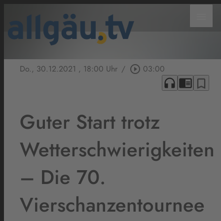
menu
Do., 30.12.2021
, 18:00 Uhr
/
play_circle_outline
03:00
headphones
chrome_reader_mode
bookmark_border
Guter Start trotz
Wetterschwierigkeiten
– Die 70.
Vierschanzentournee