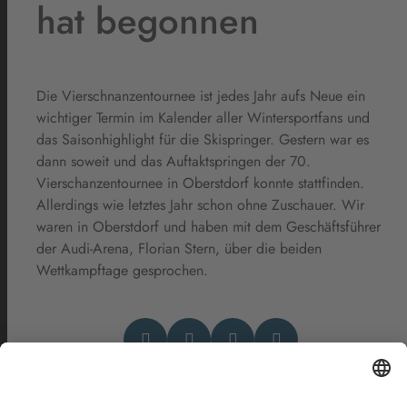
hat begonnen
Die Vierschnanzentournee ist jedes Jahr aufs Neue ein
wichtiger Termin im Kalender aller Wintersportfans und
das Saisonhighlight für die Skispringer. Gestern war es
dann soweit und das Auftaktspringen der 70.
Vierschanzentournee in Oberstdorf konnte stattfinden.
Allerdings wie letztes Jahr schon ohne Zuschauer. Wir
waren in Oberstdorf und haben mit dem Geschäftsführer
der Audi-Arena, Florian Stern, über die beiden
Wettkampftage gesprochen.