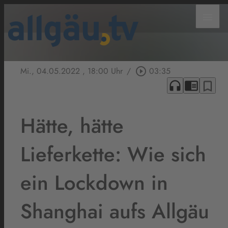
menu
Mi., 04.05.2022
, 18:00 Uhr
/
play_circle_outline
03:35
headphones
chrome_reader_mode
bookmark_border
Hätte, hätte
Lieferkette: Wie sich
ein Lockdown in
Shanghai aufs Allgäu