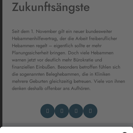
Zukunftsängste
Seit dem 1. November gilt ein neuer bundesweiter
Hebammenhilfevertrag, der die Arbeit freiberuflicher
Hebammen regelt – eigentlich sollte er mehr
Planungssicherheit bringen. Doch viele Hebammen
warnen jetzt vor deutlich mehr Bürokratie und
finanziellen Einbußen. Besonders betroffen fühlen sich
die sogenannten Beleghebammen, die in Kliniken
mehrere Geburten gleichzeitig betreuen. Viele von ihnen
denken deshalb offenbar ans Aufhören.