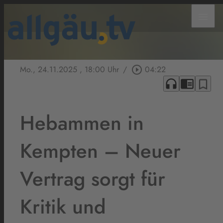
menu
Mo., 24.11.2025
, 18:00 Uhr
/
play_circle_outline
04:22
headphones
chrome_reader_mode
bookmark_border
Hebammen in
Kempten – Neuer
Vertrag sorgt für
Kritik und