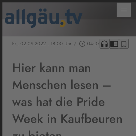
menu
headphones
chrome_reader_mode
bookmark_border
Fr., 02.09.2022
, 18:00 Uhr
/
play_circle_outline
04:37
Hier kann man
Menschen lesen –
was hat die Pride
Week in Kaufbeuren
zu bieten