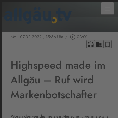
menu
Mo., 07.02.2022
, 15:36 Uhr
/
play_circle_outline
03:01
headphones
chrome_reader_mode
bookmark_border
Highspeed made im
Allgäu – Ruf wird
Markenbotschafter
Woran denken die meisten Menschen, wenn sie ans