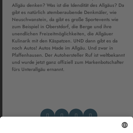
Allgäu denken? Was ist die Idendität des Allgäus? Da
gibt es natürlich atemberaubende Denkmäler, wie
Neuschwanstein, da gibt es große Sportevents wie
zum Beispiel in Oberstdorf, die Berge und ihre
unendlichen Freizeitmöglichkeiten, die Allgäuer
Kulinarik mit den Käspatzen. UND dann gibt es da
noch Autos! Autos Made im Allgäu. Und zwar in
Pfaffenhausen. Der Autohersteller Ruf ist weltbekannt
und wurde jetzt ganz offiziell zum Markenbotschafter
fürs Unterallgäu ernannt.