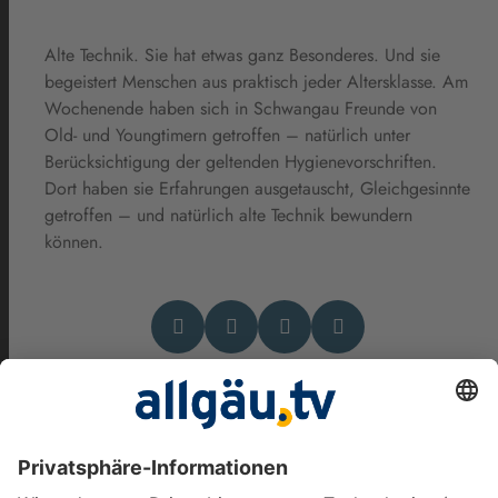
Alte Technik. Sie hat etwas ganz Besonderes. Und sie
begeistert Menschen aus praktisch jeder Altersklasse. Am
Wochenende haben sich in Schwangau Freunde von
Old- und Youngtimern getroffen – natürlich unter
Berücksichtigung der geltenden Hygienevorschriften.
Dort haben sie Erfahrungen ausgetauscht, Gleichgesinnte
getroffen – und natürlich alte Technik bewundern
können.
Das könnte Dich auch