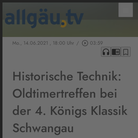
menu
Mo., 14.06.2021
, 18:00 Uhr
/
play_circle_outline
03:59
headphones
chrome_reader_mode
bookmark_border
Historische Technik:
Oldtimertreffen bei
der 4. Königs Klassik
Schwangau