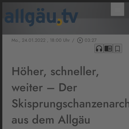
menu
Mo., 24.01.2022
, 18:00 Uhr
/
play_circle_outline
03:27
headphones
chrome_reader_mode
bookmark_border
Höher, schneller,
weiter – Der
Skisprungschanzenarch
aus dem Allgäu