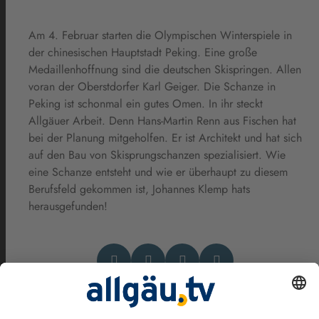
Am 4. Februar starten die Olympischen Winterspiele in
der chinesischen Hauptstadt Peking. Eine große
Medaillenhoffnung sind die deutschen Skispringen. Allen
voran der Oberstdorfer Karl Geiger. Die Schanze in
Peking ist schonmal ein gutes Omen. In ihr steckt
Allgäuer Arbeit. Denn Hans-Martin Renn aus Fischen hat
bei der Planung mitgeholfen. Er ist Architekt und hat sich
auf den Bau von Skisprungschanzen spezialisiert. Wie
eine Schanze entsteht und wie er überhaupt zu diesem
Berufsfeld gekommen ist, Johannes Klemp hats
herausgefunden!