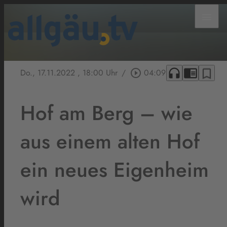
menu
headphones
chrome_reader_mode
bookmark_border
Do., 17.11.2022
, 18:00 Uhr
/
play_circle_outline
04:09
Hof am Berg – wie
aus einem alten Hof
ein neues Eigenheim
wird