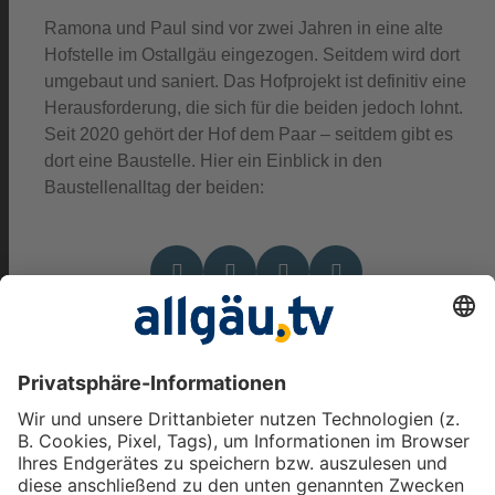
Ramona und Paul sind vor zwei Jahren in eine alte
Hofstelle im Ostallgäu eingezogen. Seitdem wird dort
umgebaut und saniert.
Das Hofprojekt ist definitiv eine
Herausforderung, die sich für die beiden jedoch lohnt.
Seit 2020 gehört der Hof dem Paar – seitdem gibt es
dort eine Baustelle. Hier ein Einblick in den
Baustellenalltag der beiden:
Das könnte Dich auch
interessieren