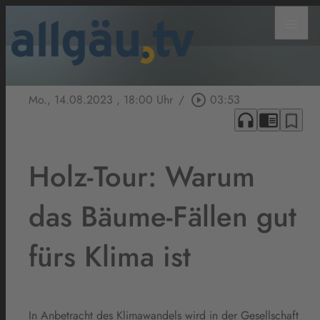
menu
Mo., 14.08.2023
, 18:00 Uhr
/
play_circle_outline
03:53
headphones
chrome_reader_mode
bookmark_border
Holz-Tour: Warum
das Bäume-Fällen gut
fürs Klima ist
In Anbetracht des Klimawandels wird in der Gesellschaft