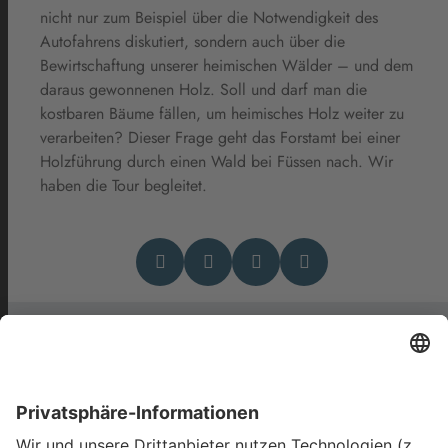
nicht nur zum Beispiel über die Notwendigkeit des
Autofahrens diskutiert, sondern auch über die
Bewirtschaftung unserer heimischen Wälder – und dem
daraus gewonnenen Holz. Soll und darf man die
kostbaren Bäume fällen, um heimisches Holz weiter zu
verarbeiten? Dieser Frage geht das Forstamt bei einer
Holzführung durch einen Wald bei Füssen nach. Wir
haben die Tour begleitet.
Das könnte Dich auch
interessieren