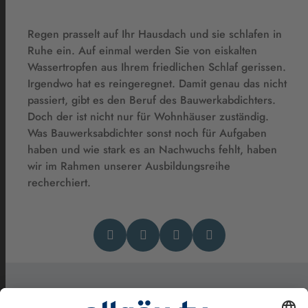
Regen prasselt auf Ihr Hausdach und sie schlafen in
Ruhe ein. Auf einmal werden Sie von eiskalten
Wassertropfen aus Ihrem friedlichen Schlaf gerissen.
Irgendwo hat es reingeregnet. Damit genau das nicht
passiert, gibt es den Beruf des Bauwerkabdichters.
Doch der ist nicht nur für Wohnhäuser zuständig.
Was Bauwerksabdichter sonst noch für Aufgaben
haben und wie stark es an Nachwuchs fehlt, haben
wir im Rahmen unserer Ausbildungsreihe
recherchiert.