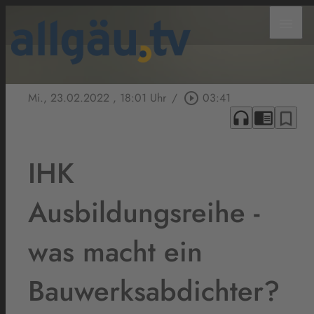
menu
Mi., 23.02.2022
, 18:01 Uhr
/
play_circle_outline
03:41
headphones
chrome_reader_mode
bookmark_border
IHK
Ausbildungsreihe -
was macht ein
Bauwerksabdichter?