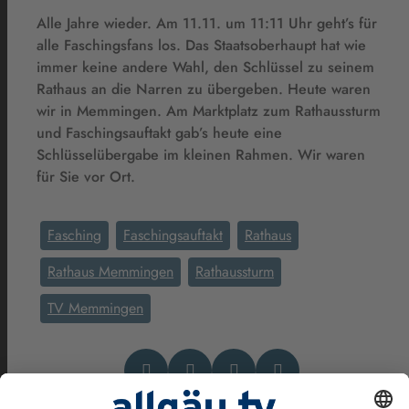
Alle Jahre wieder. Am 11.11. um 11:11 Uhr geht’s für
alle Faschingsfans los. Das Staatsoberhaupt hat wie
immer keine andere Wahl, den Schlüssel zu seinem
Rathaus an die Narren zu übergeben. Heute waren
wir in Memmingen. Am Marktplatz zum Rathaussturm
und Faschingsauftakt gab’s heute eine
Schlüsselübergabe im kleinen Rahmen. Wir waren
für Sie vor Ort.
Fasching
Faschingsauftakt
Rathaus
Rathaus Memmingen
Rathaussturm
TV Memmingen