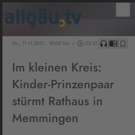
menu
headphones
chrome_reader_mode
bookmark_border
Do., 11.11.2021
, 18:00 Uhr
/
play_circle_outline
02:31
Im kleinen Kreis:
Kinder-Prinzenpaar
stürmt Rathaus in
Memmingen