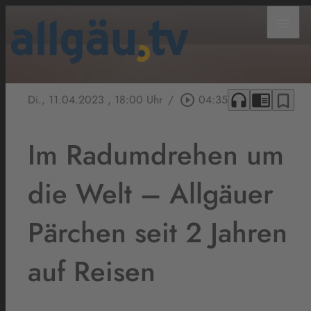
menu
headphones
chrome_reader_mode
bookmark_border
Di., 11.04.2023
, 18:00 Uhr
/
play_circle_outline
04:35
Im Radumdrehen um
die Welt – Allgäuer
Pärchen seit 2 Jahren
auf Reisen