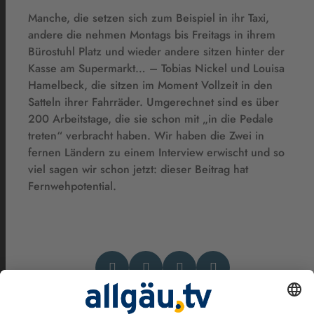
Manche, die setzen sich zum Beispiel in ihr Taxi,
andere die nehmen Montags bis Freitags in ihrem
Bürostuhl Platz und wieder andere sitzen hinter der
Kasse am Supermarkt… – Tobias Nickel und Louisa
Hamelbeck, die sitzen im Moment Vollzeit in den
Satteln ihrer Fahrräder. Umgerechnet sind es über
200 Arbeitstage, die sie schon mit „in die Pedale
treten“ verbracht haben. Wir haben die Zwei in
fernen Ländern zu einem Interview erwischt und so
viel sagen wir schon jetzt: dieser Beitrag hat
Fernwehpotential.