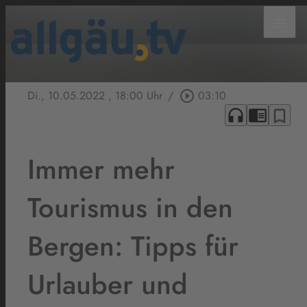
menu
Di., 10.05.2022
, 18:00 Uhr
/
play_circle_outline
03:10
headphones
chrome_reader_mode
bookmark_border
Immer mehr
Tourismus in den
Bergen: Tipps für
Urlauber und