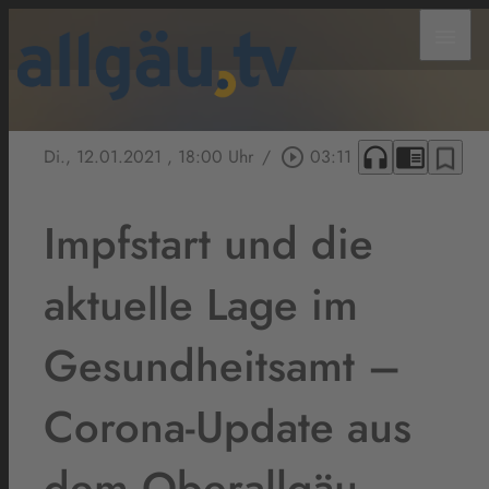
menu
headphones
chrome_reader_mode
bookmark_border
Di., 12.01.2021
, 18:00 Uhr
/
play_circle_outline
03:11
Impfstart und die
aktuelle Lage im
Gesundheitsamt –
Corona-Update aus
dem Oberallgäu