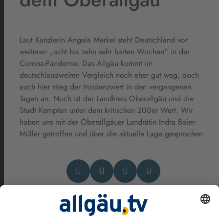
Laut Kanzlerin Angela Merkel steht Deutschland vor
weiteren „acht bis zehn sehr harten Wochen“ in der
Corona-Pandemie. Das Allgäu kommt im
deutschlandweiten Vergleich noch eher gut weg, doch
auch hier stieg der Inzidenzwert in den vergangenen
Tagen an. Noch ist der Landkreis Oberallgäu und die
Stadt Kempten unter dem kritischen 200er Wert. Wir
haben uns mit der Oberallgäuer Landrätin Indra Baier-
Müller getroffen und über die aktuelle Lage gesprochen.