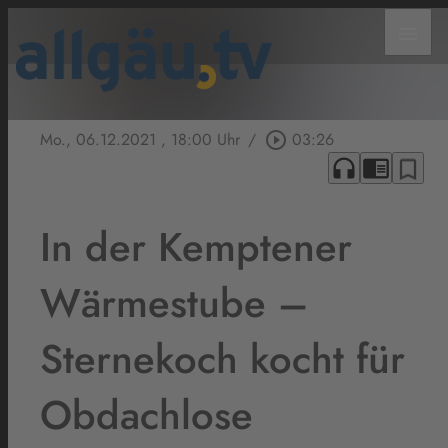
menu
Mo., 06.12.2021
, 18:00 Uhr
/
play_circle_outline
03:26
headphones
chrome_reader_mode
bookmark_border
In der Kemptener
Wärmestube –
Sternekoch kocht für
Obdachlose