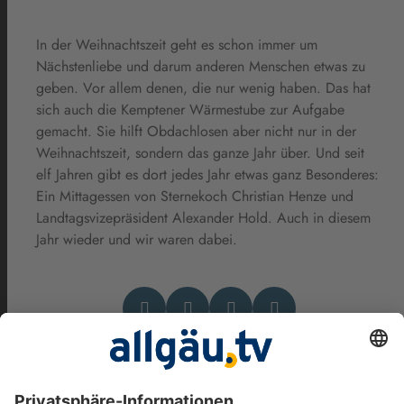
In der Weihnachtszeit geht es schon immer um
Nächstenliebe und darum anderen Menschen etwas zu
geben. Vor allem denen, die nur wenig haben. Das hat
sich auch die Kemptener Wärmestube zur Aufgabe
gemacht. Sie hilft Obdachlosen aber nicht nur in der
Weihnachtszeit, sondern das ganze Jahr über. Und seit
elf Jahren gibt es dort jedes Jahr etwas ganz Besonderes:
Ein Mittagessen von Sternekoch Christian Henze und
Landtagsvizepräsident Alexander Hold. Auch in diesem
Jahr wieder und wir waren dabei.