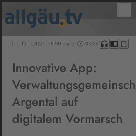
menu
headphones
chrome_reader_mode
bookmark_border
Di., 16.11.2021
, 18:00 Uhr
/
play_circle_outline
03:28
Innovative App:
Verwaltungsgemeinsch
Argental auf
digitalem Vormarsch