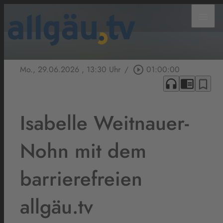
menu
Mo., 29.06.2026
, 13:30 Uhr
/
play_circle_outline
01:00:00
headphones
chrome_reader_mode
bookmark_border
Isabelle Weitnauer-
Nohn mit dem
barrierefreien
allgäu.tv