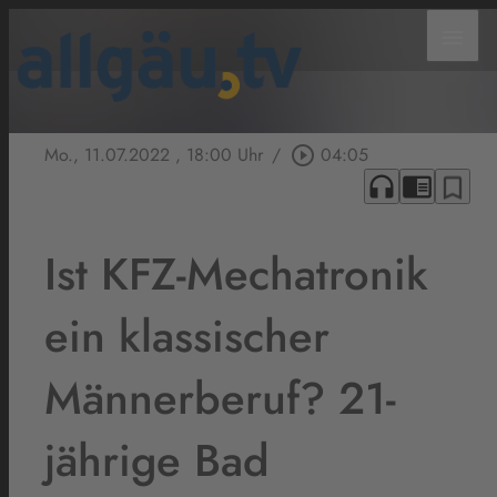
menu
Mo., 11.07.2022
, 18:00 Uhr
/
play_circle_outline
04:05
headphones
chrome_reader_mode
bookmark_border
Ist KFZ-Mechatronik
ein klassischer
Männerberuf? 21-
jährige Bad