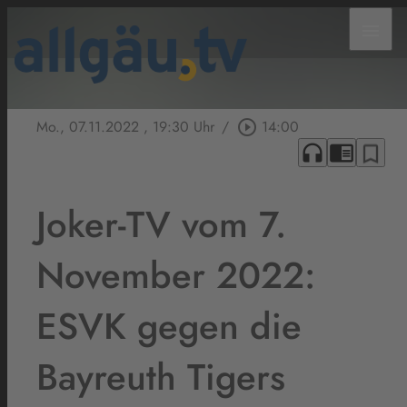
menu
Mo., 07.11.2022
, 19:30 Uhr
/
play_circle_outline
14:00
headphones
chrome_reader_mode
bookmark_border
Joker-TV vom 7.
November 2022:
ESVK gegen die
Bayreuth Tigers