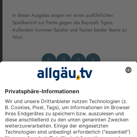
In dieser Ausgabe zeigen wir einen ausführlichen
Spielbericht zur Partie gegen die Bayreuth Tigers.
Außerdem kommen Spieler und Trainer beider Teams zu
Wort.
Das könnte Dich auch
interessieren
Rasantes Gefährt, hohe
Sprünge: Motocross beim