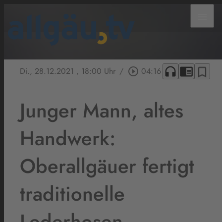
menu
headphones
chrome_reader_mode
bookmark_border
Di., 28.12.2021
, 18:00 Uhr
/
play_circle_outline
04:16
Junger Mann, altes
Handwerk:
Oberallgäuer fertigt
traditionelle
Lederhosen