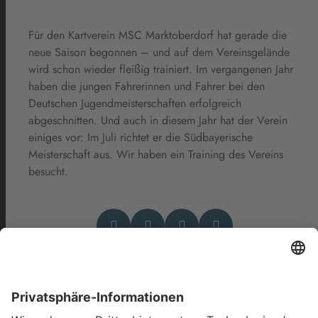
Für den Kartverein MSC Marktoberdorf hat gerade die
neue Saison begonnen – und auf dem Vereinsgelände
wird schon wieder fleißig trainiert. Im vergangenen Jahr
haben die jungen Fahrerinnen und Fahrer bei den
Deutschen Jugendmeisterschaften erfolgreich
abgeschnitten. Und auch in diesem Jahr hat der Verein
einiges vor: Im Juli richtet er die Südbayerische
Meisterschaft aus. Wir haben ein Training des Vereins
besucht.
Das könnte Dich auch