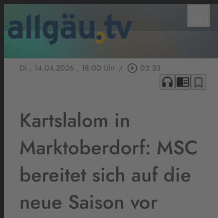
menu
Di., 14.04.2026
, 18:00 Uhr
/
play_circle_outline
03:33
headphones
chrome_reader_mode
bookmark_border
Kartslalom in
Marktoberdorf: MSC
bereitet sich auf die
neue Saison vor