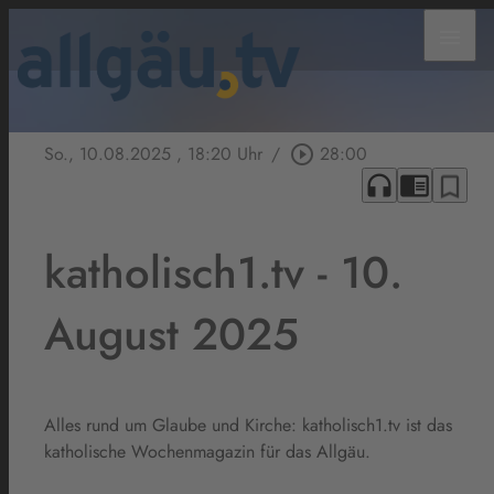
menu
So., 10.08.2025
, 18:20 Uhr
/
play_circle_outline
28:00
headphones
chrome_reader_mode
bookmark_border
katholisch1.tv - 10.
August 2025
Alles rund um Glaube und Kirche: katholisch1.tv ist das
katholische Wochenmagazin für das Allgäu.