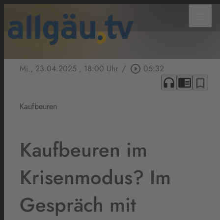
menu
Mi., 23.04.2025
, 18:00 Uhr
/
play_circle_outline
05:32
headphones
chrome_reader_mode
bookmark_border
Kaufbeuren
Kaufbeuren im
Krisenmodus? Im
Gespräch mit