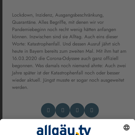
Lockdown, Inzidenz, Ausgangsbeschränkung,
Quarantäne. Alles Begriffe, mit denen wir vor
Pandemiebeginn noch recht wenig hätten anfangen
können. Inzwischen sind sie Alltag. Auch eins dieser
Worte: Katastrophenfall. Und dessen Ausruf jährt sich
heute in Bayern bereits zum zweiten Mal. Mit ihm hat am
16.03.2020 die Corona-Odyssee auch ganz offiziell
begonnen. Was damals noch niemand ahnte: Auch zwei
Jahre später ist der Katastrophenfall noch oder besser
wieder aktuell. Jüngst musste er sogar noch ausgeweitet
werden.