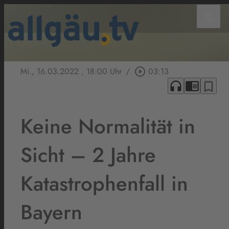
menu
Mi., 16.03.2022
, 18:00 Uhr
/
play_circle_outline
03:13
headphones
chrome_reader_mode
bookmark_border
Keine Normalität in
Sicht – 2 Jahre
Katastrophenfall in
Bayern