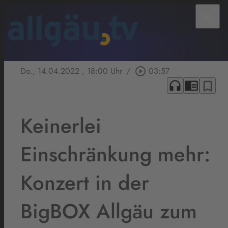
menu
Do., 14.04.2022
, 18:00 Uhr
/
play_circle_outline
03:57
headphones
chrome_reader_mode
bookmark_border
Keinerlei
Einschränkung mehr:
Konzert in der
BigBOX Allgäu zum