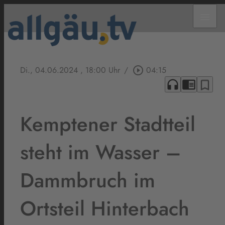
menu
Di., 04.06.2024
, 18:00 Uhr
/
play_circle_outline
04:15
headphones
chrome_reader_mode
bookmark_border
Kemptener Stadtteil
steht im Wasser –
Dammbruch im
Ortsteil Hinterbach