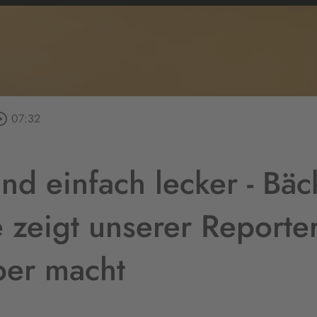
le_outline
07:32
nd einfach lecker - Bäc
 zeigt unserer Reporter
ber macht