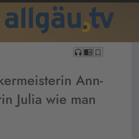
headphones
chrome_reader_mode
bookmark_border
kermeisterin Ann-
in Julia wie man