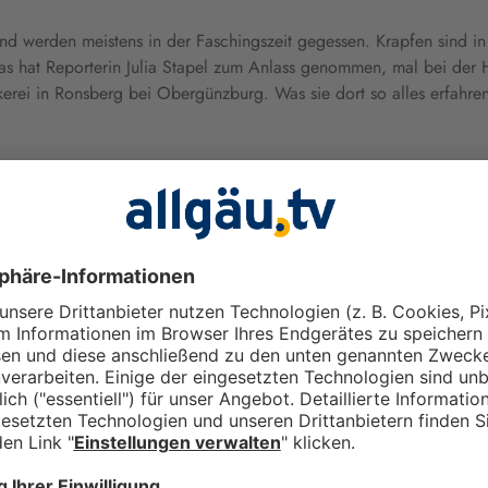
und werden meistens in der Faschingszeit gegessen. Krapfen sind in d
as hat Reporterin Julia Stapel zum Anlass genommen, mal bei der H
ckerei in Ronsberg bei Obergünzburg. Was sie dort so alles erfahre
d 300 g Wasser