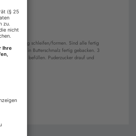
 aus dem Teig schleifen/formen. Sind alle fertig
 werden sie in Butterschmalz fertig gebacken. 3
it Marmelade befüllen. Puderzucker drauf und