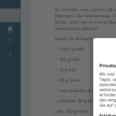
Sie sind klein, rund, ziemlich süß 
Plätzchen in der Weihnachtszeit. D
blicken. Dafür war sie in einer Bä
selber backen, gibts hier:
Zutaten für 45 Krapfen:
– 1.000 g Mehl
– 100 g Hefe
– 12 g Salz
– 80 g Zucker
– zwei ganze Eier & 100 g Eigelb
– Entweder: 50 g Milchpulver un
oder: 350 g Milch