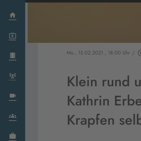
Mo., 15.02.2021
, 18:00 Uhr
/
play_circ
Klein rund u
Kathrin Erbe
Krapfen sel