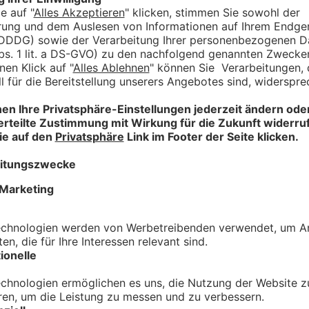
nach Geschmack
mischen. Dann 8 Minuten intensiv kneten. Danach 45 kleine Kugeln
pp 30 Minuten ruhen lassen. Nachdem die Teiglinge gegangen sind,
inuten von der Unterseite. Danach 10 Minuten auskühlen lassen. M