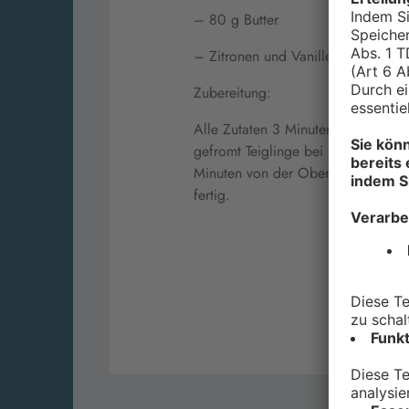
– 80 g Butter
– Zitronen und Vanille Aroma je 
Zubereitung:
Alle Zutaten 3 Minuten langsam ver
gefromt Teiglinge bei 38 Grad kna
Minuten von der Oberseite und 3 M
fertig.