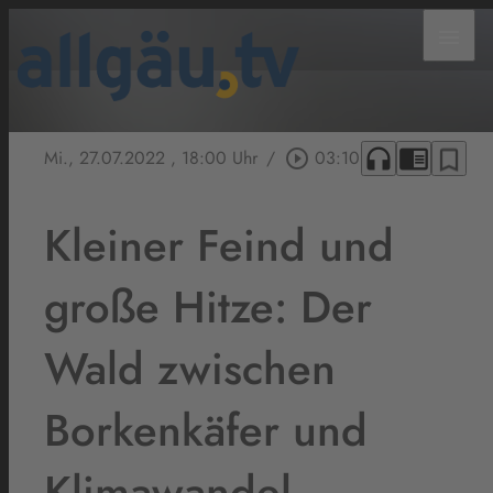
menu
headphones
chrome_reader_mode
bookmark_border
Mi., 27.07.2022
, 18:00 Uhr
/
play_circle_outline
03:10
Kleiner Feind und
große Hitze: Der
Wald zwischen
Borkenkäfer und
Klimawandel