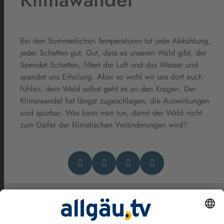
Bei den Sommerlichen Temperaturen tut jede Abkühlung,
jeder Schatten gut. Gut, dass es unseren Wald gibt, der
Spendet Schatten, filtert die Luft und das Wasser und
spendet uns Erholung. Aber so wohl wir uns dort auch
fühlen, dem Wald selbst geht es an den Kragen. Der
Klimawandel hat längst zugeschlagen, die Auswirkungen
sind spürbar. Was kann man tun, damit der Wald nicht
zum Opfer der klimatischen Veränderungen wird?
Das könnte Dich auch