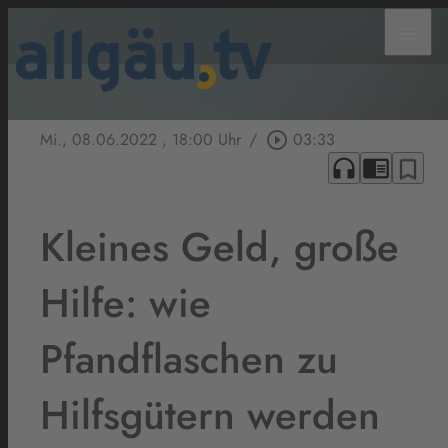
menu
Mi., 08.06.2022
, 18:00 Uhr
/
play_circle_outline
03:33
headphones
chrome_reader_mode
bookmark_border
Kleines Geld, große
Hilfe: wie
Pfandflaschen zu
Hilfsgütern werden