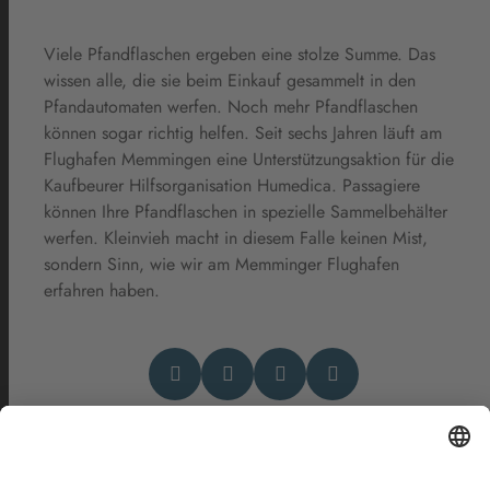
Viele Pfandflaschen ergeben eine stolze Summe. Das
wissen alle, die sie beim Einkauf gesammelt in den
Pfandautomaten werfen. Noch mehr Pfandflaschen
können sogar richtig helfen. Seit sechs Jahren läuft am
Flughafen Memmingen eine Unterstützungsaktion für die
Kaufbeurer Hilfsorganisation Humedica. Passagiere
können Ihre Pfandflaschen in spezielle Sammelbehälter
werfen. Kleinvieh macht in diesem Falle keinen Mist,
sondern Sinn, wie wir am Memminger Flughafen
erfahren haben.