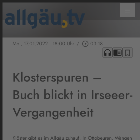
menu
Mo., 17.01.2022
, 18:00 Uhr
/
play_circle_outline
03:18
headphones
chrome_reader_mode
bookmark_border
Klosterspuren –
Buch blickt in Irseeer-
Vergangenheit
Klöster gibt es im Allgäu zuhauf. In Ottobeuren, Wangen