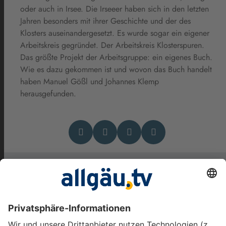
oder auch in Irsee. Die Irseeer haben sich in den letzten
Jahren besonders mit ihrer Geschichte und der des
Klosters auseinandergesetzt. Es wurde sogar ein eigener
Arbeitskreis gegründet. Der Arbeitskreis Klosterspuren.
Das größte Projekt der Arbeitsgruppe: ein eigenes Buch.
Wie es dazu gekommen ist und wovon das Buch handelt
haben Manuel Gößl und Johannes Klemp
herausgefunden.
Das könnte Dich auch
interessieren