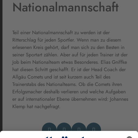
Nationalmannschaft
Teil einer Nationalmannschaft zu werden ist der
Ritterschlag für jeden Sportler. Wenn man zu diesem
erlesenen Kreis gehört, darf man sich zu den Besten in
seiner Sportart zählen. Aber auf für jeden Trainer ist der
Job beim Nationalteam etwas Besonderes. Elias Gniffke
hat diesen Schritt geschafft. Er ist der Head Coach der
Allgäu Comets und ist seit kurzem auch Teil des
Trainerstabs des Nationalteams. Ob die Comets ihren
Erfolgsmacher deshalb verlieren und welche Aufgaben
er auf internationaler Ebene übernehmen wird: Johannes
Klemp hat nachgefragt.