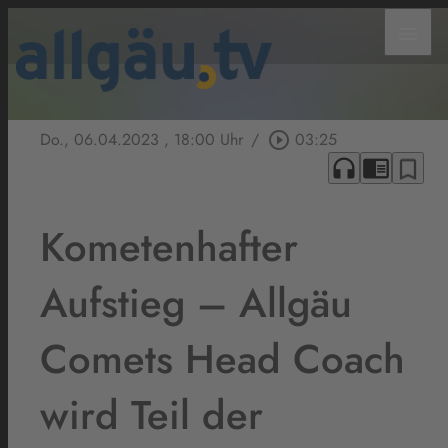
menu
Do., 06.04.2023
, 18:00 Uhr
/
play_circle_outline
03:25
headphones
chrome_reader_mode
bookmark_border
Kometenhafter
Aufstieg – Allgäu
Comets Head Coach
wird Teil der