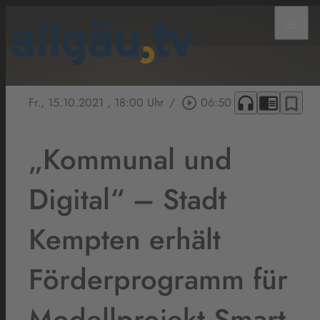
menu
headphones
chrome_reader_mode
bookmark_border
Fr., 15.10.2021
, 18:00 Uhr
/
play_circle_outline
06:50
„Kommunal und
Digital“ – Stadt
Kempten erhält
Förderprogramm für
Modellprojekt Smart