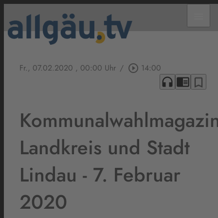
menu
Fr., 07.02.2020
, 00:00 Uhr
/
play_circle_outline
14:00
headphones
chrome_reader_mode
bookmark_border
Kommunalwahlmagazi
Landkreis und Stadt
Lindau - 7. Februar
2020