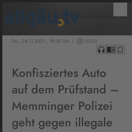
menu
Do., 04.11.2021
, 18:00 Uhr
/
play_circle_outline
03:22
headphones
chrome_reader_mode
bookmark_border
Konfisziertes Auto
auf dem Prüfstand –
Memminger Polizei
geht gegen illegale