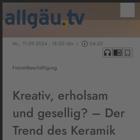
menu
Mi., 11.09.2024
, 18:00 Uhr
/
play_circle_outline
04:55
headphones
chrome_reader_mode
bookmark_border
Freizeitbeschäftigung
Kreativ, erholsam
und gesellig? – Der
Trend des Keramik