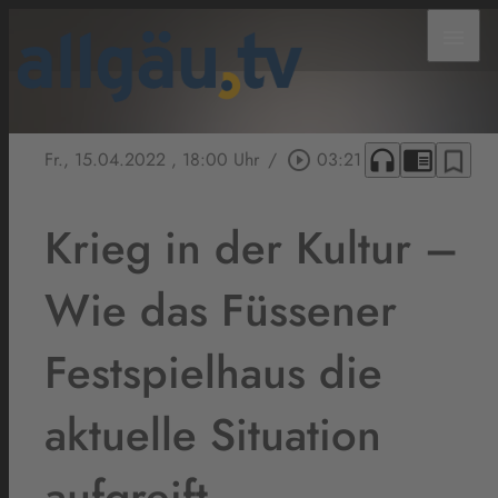
menu
headphones
chrome_reader_mode
bookmark_border
Fr., 15.04.2022
, 18:00 Uhr
/
play_circle_outline
03:21
Krieg in der Kultur –
Wie das Füssener
Festspielhaus die
aktuelle Situation
aufgreift