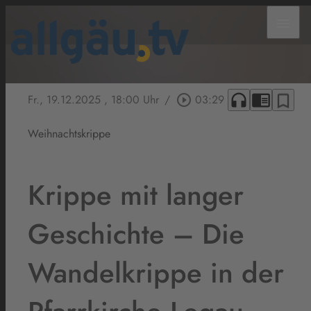
menu
headphones
chrome_reader_mode
bookmark_border
Fr., 19.12.2025
, 18:00 Uhr
/
play_circle_outline
03:29
Weihnachtskrippe
Krippe mit langer
Geschichte – Die
Wandelkrippe in der