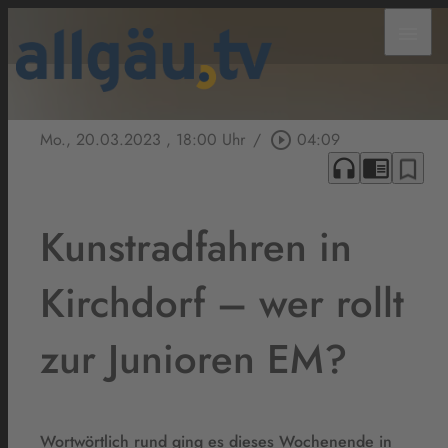
menu
Mo., 20.03.2023
, 18:00 Uhr
/
play_circle_outline
04:09
headphones
chrome_reader_mode
bookmark_border
Kunstradfahren in
Kirchdorf – wer rollt
zur Junioren EM?
Wortwörtlich rund ging es dieses Wochenende in