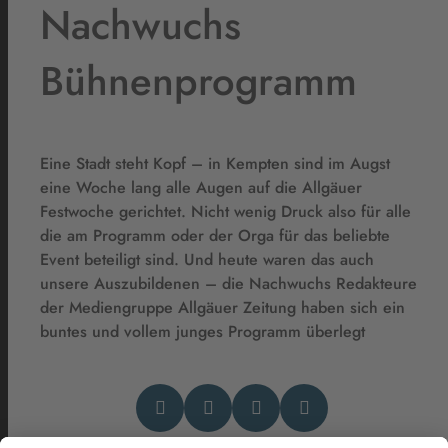
Nachwuchs
Bühnenprogramm
Eine Stadt steht Kopf – in Kempten sind im Augst
eine Woche lang alle Augen auf die Allgäuer
Festwoche gerichtet. Nicht wenig Druck also für alle
die am Programm oder der Orga für das beliebte
Event beteiligt sind. Und heute waren das auch
unsere Auszubildenen – die Nachwuchs Redakteure
der Mediengruppe Allgäuer Zeitung haben sich ein
buntes und vollem junges Programm überlegt