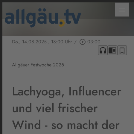
menu
Do., 14.08.2025
, 18:00 Uhr
/
play_circle_outline
03:00
headphones
chrome_reader_mode
bookmark_border
Allgäuer Festwoche 2025
Lachyoga, Influencer
und viel frischer
Wind - so macht der