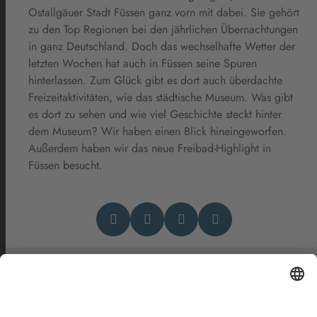
Ostallgäuer Stadt Füssen ganz vorn mit dabei. Sie gehört
zu den Top Regionen bei den jährlichen Übernachtungen
in ganz Deutschland. Doch das wechselhafte Wetter der
letzten Wochen hat auch in Füssen seine Spuren
hinterlassen. Zum Glück gibt es dort auch überdachte
Freizeitaktivitäten, wie das städtische Museum. Was gibt
es dort zu sehen und wie viel Geschichte steckt hinter
dem Museum? Wir haben einen Blick hineingeworfen.
Außerdem haben wir das neue Freibad-Highlight in
Füssen besucht.
Das könnte Dich auch