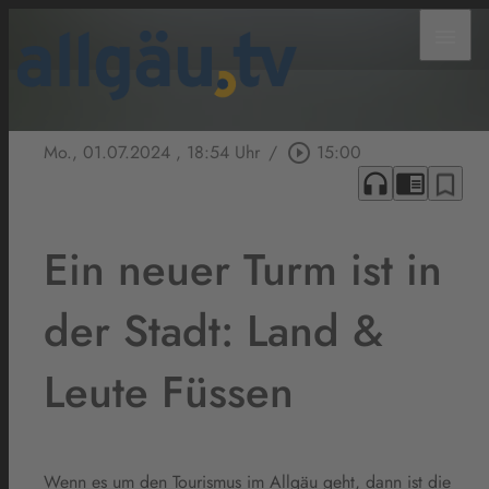
menu
Mo., 01.07.2024
, 18:54 Uhr
/
play_circle_outline
15:00
headphones
chrome_reader_mode
bookmark_border
Ein neuer Turm ist in
der Stadt: Land &
Leute Füssen
Wenn es um den Tourismus im Allgäu geht, dann ist die