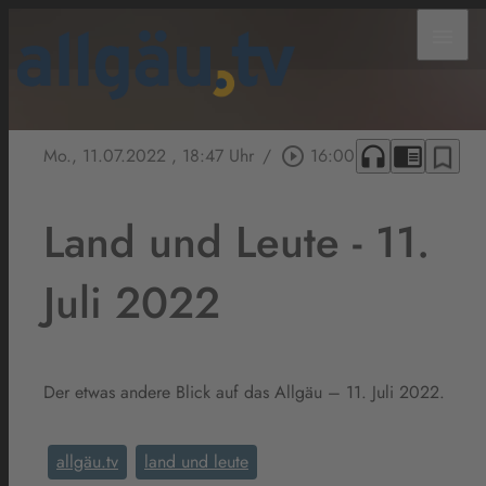
menu
headphones
chrome_reader_mode
bookmark_border
Mo., 11.07.2022
, 18:47 Uhr
/
play_circle_outline
16:00
Land und Leute - 11.
Juli 2022
Der etwas andere Blick auf das Allgäu – 11. Juli 2022.
allgäu.tv
land und leute