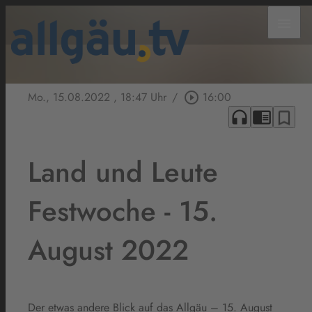
menu
Mo., 15.08.2022
, 18:47 Uhr
/
play_circle_outline
16:00
headphones
chrome_reader_mode
bookmark_border
Land und Leute
Festwoche - 15.
August 2022
Der etwas andere Blick auf das Allgäu – 15. August