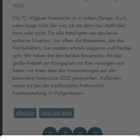
2022.
Die 71. Allgäuer Festwoche ist in vollem Gange. Auch,
wenn lange nicht klar war, ob sie denn nun stattfinden
kann oder nicht. Für alle Beteiligten war das keine
einfache Situation. Vor allem die Brauereien, die das
Fest beliefern. Sie mussten schnell reagieren und flexibel
sein. Wir haben bei den beiden Brauereien, die das
große Festzelt am Königsplatz mit Bier versorgen und
haben mit ihnen über die Vorbereitungen auf die
besondere Festwoche 2022 gesprochen. Außerdem
waren wir bei der traditionellen Festwochen-
Kunstausstellung im Hofgartensaal.
allgäu.tv
land und leute