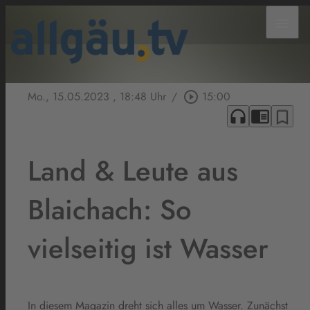
menu
Mo., 15.05.2023
, 18:48 Uhr
/
play_circle_outline
15:00
headphones
chrome_reader_mode
bookmark_border
Land & Leute aus
Blaichach: So
vielseitig ist Wasser
In diesem Magazin dreht sich alles um Wasser. Zunächst