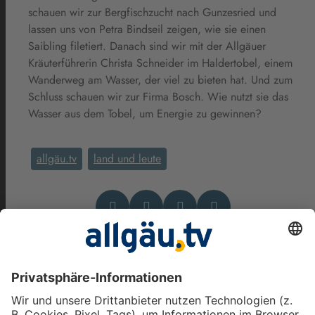
schauen wir zur Bergfischzucht nach Gunzesried und
lassen uns von Petra Bindseil zeigen, wie sie einen
Saibling filetiert. Danach sind wir mit der Allgäuer
Kräuterführerin Christa Schneider im Haldertobel, einem
Wanderweg am Wasser, der viel zu bieten hat. Und zum
Schluss schauen wir zur Firma Bosch. Wie nutzt sie das
Wasser aus dem Tobel, um Energie zu gewinnen?
allgäu.tv
land und leute
Das könnte Dich auch